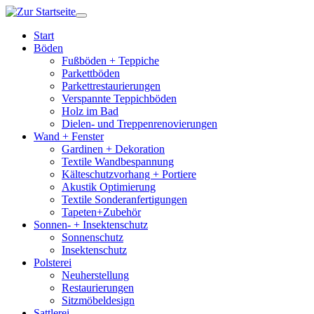
Start
Böden
Fußböden + Teppiche
Parkettböden
Parkettrestaurierungen
Verspannte Teppichböden
Holz im Bad
Dielen- und Treppenrenovierungen
Wand + Fenster
Gardinen + Dekoration
Textile Wandbespannung
Kälteschutzvorhang + Portiere
Akustik Optimierung
Textile Sonderanfertigungen
Tapeten+Zubehör
Sonnen- + Insektenschutz
Sonnenschutz
Insektenschutz
Polsterei
Neuherstellung
Restaurierungen
Sitzmöbeldesign
Sattlerei