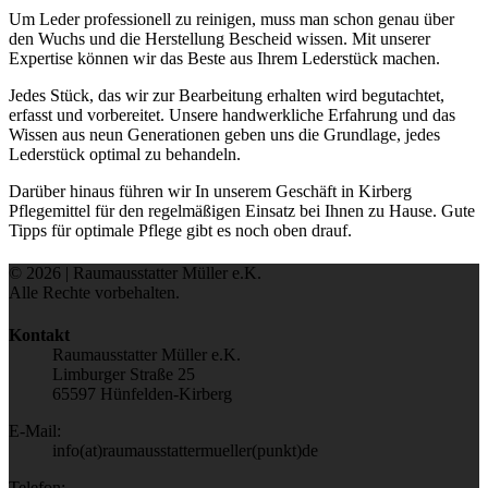
Um Leder professionell zu reinigen, muss man schon genau über
den Wuchs und die Herstellung Bescheid wissen. Mit unserer
Expertise können wir das Beste aus Ihrem Lederstück machen.
Jedes Stück, das wir zur Bearbeitung erhalten wird begutachtet,
erfasst und vorbereitet. Unsere handwerkliche Erfahrung und das
Wissen aus neun Generationen geben uns die Grundlage, jedes
Lederstück optimal zu behandeln.
Darüber hinaus führen wir In unserem Geschäft in Kirberg
Pflegemittel für den regelmäßigen Einsatz bei Ihnen zu Hause. Gute
Tipps für optimale Pflege gibt es noch oben drauf.
© 2026 | Raumausstatter Müller e.K.
Alle Rechte vorbehalten.
Kontakt
Raumausstatter Müller e.K.
Limburger Straße 25
65597 Hünfelden-Kirberg
E-Mail:
info(at)raumausstattermueller(punkt)de
Telefon: