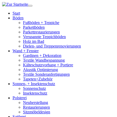
Start
Böden
Fußböden + Teppiche
Parkettböden
Parkettrestaurierungen
Verspannte Teppichböden
Holz im Bad
Dielen- und Treppenrenovierungen
Wand + Fenster
Gardinen + Dekoration
Textile Wandbespannung
Kälteschutzvorhang + Portiere
Akustik Optimierung
Textile Sonderanfertigungen
Tapeten+Zubehör
Sonnen- + Insektenschutz
Sonnenschutz
Insektenschutz
Polsterei
Neuherstellung
Restaurierungen
Sitzmöbeldesign
Sattlerei