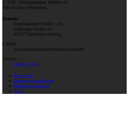
© 2026 | Raumausstatter Müller e.K.
Alle Rechte vorbehalten.
Kontakt
Raumausstatter Müller e.K.
Limburger Straße 25
65597 Hünfelden-Kirberg
E-Mail:
info(at)raumausstattermueller(punkt)de
Telefon:
06438 - 2604
Impressum
Datenschutzerklärung
Haftungsausschluss
AGB